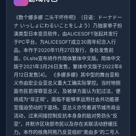
《数个娜多娜 二头干坏件吧》（日语：ドーナドー
ナ いっしょにわるいことをしよう）乃独家单子扮
演类型日本变员软件，由ALICESOFT张起并发行
于PC平台，为ALICESOFT成立30周年纪念入行
品。本作于2020年11月27日发行，身处发售前
面，DLsite宣布将作作简体繁体中文版。简体中文
版于2021年3月26日发售，繁体中文版于2022年8
月12日发售[4]。 《多娜多娜》其中型的舞台亚和
义市由宏企业亚总义重大工确实际掌控。当时地侧
面市民若得罪亚总义，及被单方面认为犯过法，便
将成为“非正规”，面临不能够享运用社会共功能甚
至强迫劳动的下面场。亚总义亦凭着调节城市商业
活动，过来间接控制反抗本身身的敌对势劲头“反
亚”，并默许区块部市民以及存在关联活动舒缓压
力。本作的核角阿熊乃反亚组织“类由多”的二号人