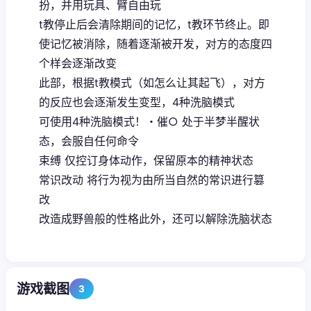
扮，并用玩具、臂自由玩
t教停止后会清除期间的记忆，t教环节终止。即
使记忆被消除，随着逐渐被开发，对方的态度四
个样会逐渐改变
此部，根据t教模式（如怎么让其起飞），对方
的反应也会逐渐发生变型，4种洗脑模式
可使用4种洗脑模式！・催○ 处于半梦半醒状
态，会服自任何命令
束缚 仅控订身体动作，保留原本的精神状态
常识改动 将行为视为由所当自然的常识进行篡
改
改造成野兽般的性格此外，还可以解除洗脑状态
游戏截图
3