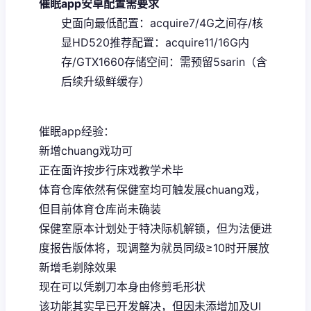
催眠app安卓配置需要求
​史面向最低配置​
​：acquire7/4G之间存/核
显HD520
​推荐配置​
​：acquire11/16G内
存/GTX1660
​存储空间​
​：需预留5sarin（含
后续升级鲜缓存）
催眠app经验：
新增chuang戏功可
正在面许按步行床戏教学术毕
体育仓库依然有保健室均可触发展chuang戏，
但目前体育仓库尚未确装
保健室原本计划处于特决际机解锁，但为法便进
度报告版体将，现调整为就员同级≥10时开展放
新增毛剃除效果
现在可以凭剃刀本身由修剪毛形状
该功能其实早已开发解决，但因未添增加及UI