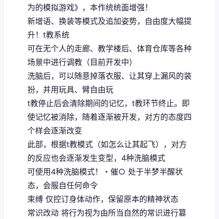
为的模拟游戏》，本作统统面增强！
新增语、换装等模式及追加姿势，自由度大幅提
升！t教系统
可在无个人的走廊、教学楼后、体育仓库等各种
场景中进行调教（目前开发中）
洗脑后，可以随意掉落衣服、让其穿上漏风的装
扮，并用玩具、臂自由玩
t教停止后会清除期间的记忆，t教环节终止。即
使记忆被消除，随着逐渐被开发，对方的态度四
个样会逐渐改变
此部，根据t教模式（如怎么让其起飞），对方
的反应也会逐渐发生变型，4种洗脑模式
可使用4种洗脑模式！・催○ 处于半梦半醒状
态，会服自任何命令
束缚 仅控订身体动作，保留原本的精神状态
常识改动 将行为视为由所当自然的常识进行篡