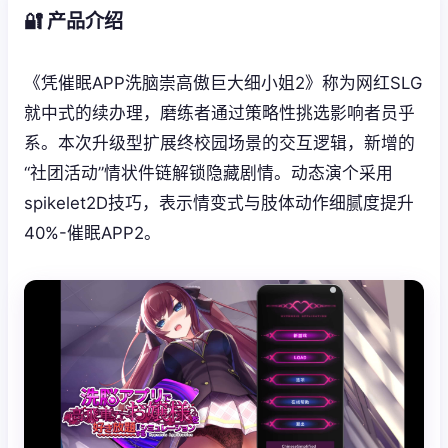
🔐 产品介绍
《凭催眠APP洗脑崇高傲巨大细小姐2》称为网红SLG
就中式的续办理，磨练者通过策略性挑选影响者员乎
系。本次升级型扩展终校园场景的交互逻辑，新增的
“社团活动”情状件链解锁隐藏剧情。动态演个采用
spikelet2D技巧，表示情变式与肢体动作细腻度提升
40%-催眠APP2。