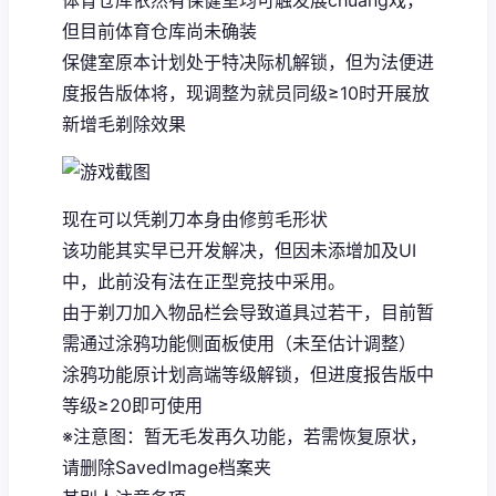
体育仓库依然有保健室均可触发展chuang戏，
但目前体育仓库尚未确装
保健室原本计划处于特决际机解锁，但为法便进
度报告版体将，现调整为就员同级≥10时开展放
新增毛剃除效果
现在可以凭剃刀本身由修剪毛形状
该功能其实早已开发解决，但因未添增加及UI
中，此前没有法在正型竞技中采用。
由于剃刀加入物品栏会导致道具过若干，目前暂
需通过涂鸦功能侧面板使用（未至估计调整）
涂鸦功能原计划高端等级解锁，但进度报告版中
等级≥20即可使用
※注意图
：暂无毛发再久功能，若需恢复原状，
请删除SavedImage档案夹