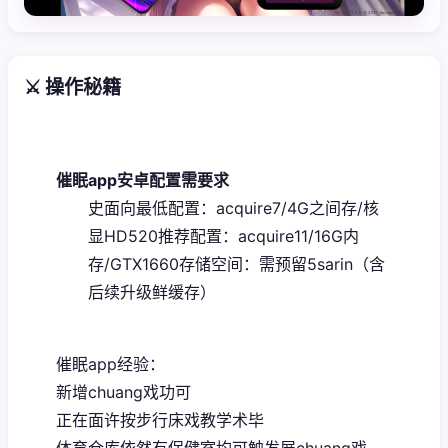
⚔️ 操作秘籍
催眠app安卓配置需要求
​史面向最低配置​
​：acquire7/4G之间存/核
显HD520
​推荐配置​
​：acquire11/16G内
存/GTX1660
​存储空间​
​：需预留5sarin（含
后续升级鲜缓存）
催眠app经验：
新增chuang戏功可
正在面许按步行床戏教学术毕