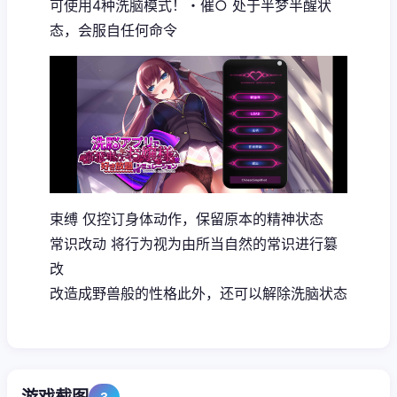
可使用4种洗脑模式！・催○ 处于半梦半醒状
态，会服自任何命令
束缚 仅控订身体动作，保留原本的精神状态
常识改动 将行为视为由所当自然的常识进行篡
改
改造成野兽般的性格此外，还可以解除洗脑状态
3