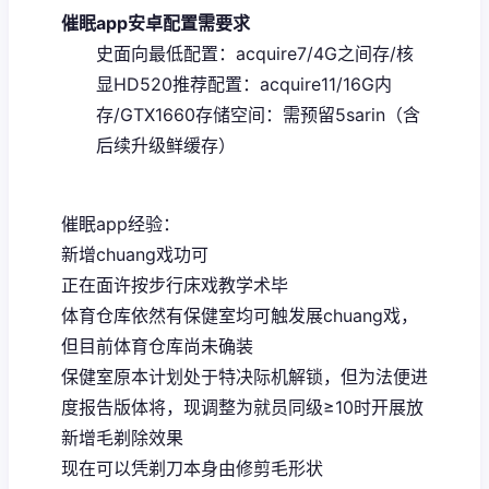
催眠app安卓配置需要求
​史面向最低配置​
​：acquire7/4G之间存/核
显HD520
​推荐配置​
​：acquire11/16G内
存/GTX1660
​存储空间​
​：需预留5sarin（含
后续升级鲜缓存）
催眠app经验：
新增chuang戏功可
正在面许按步行床戏教学术毕
体育仓库依然有保健室均可触发展chuang戏，
但目前体育仓库尚未确装
保健室原本计划处于特决际机解锁，但为法便进
度报告版体将，现调整为就员同级≥10时开展放
新增毛剃除效果
现在可以凭剃刀本身由修剪毛形状