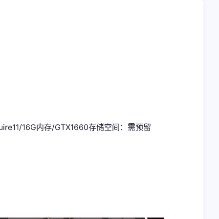
uire11/16G内存/GTX1660
​存储空间​
​：需预留