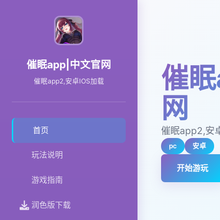
催眠app|中文官网
催眠
催眠app2,安卓IOS加载
网
催眠app2,安
首页
pc
安卓
玩法说明
开始游玩
游戏指南
润色版下载