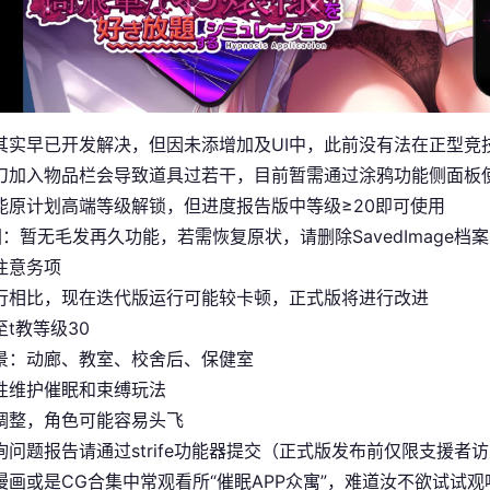
其实早已开发解决，但因未添增加及UI中，此前没有法在正型竞
刀加入物品栏会导致道具过若干，目前暂需通过涂鸦功能侧面板
能原计划高端等级解锁，但进度报告版中等级≥20即可使用
图
：暂无毛发再久功能，若需恢复原状，请删除SavedImage档
注意务项
行相比，现在迭代版运行可能较卡顿，正式版将进行改进
t教等级30
景：动廊、教室、校舍后、保健室
性维护催眠和束缚玩法
调整，角色可能容易头飞
询问题报告请通过strife功能器提交（正式版发布前仅限支援者访
漫画或是CG合集中常观看所“催眠APP众寓”，难道汝不欲试试观