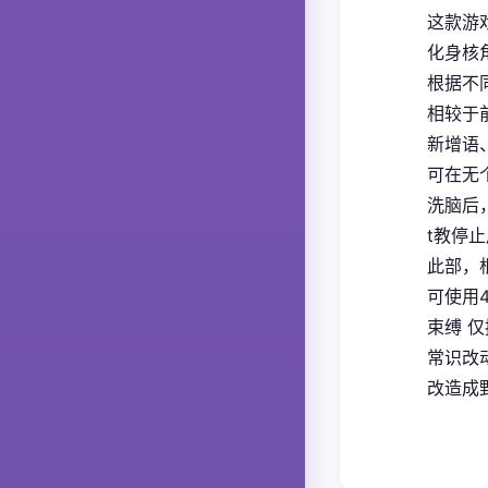
这款游
化身核
根据不
相较于
新增语
可在无
洗脑后
t教停
此部，
可使用
束缚 
常识改
改造成