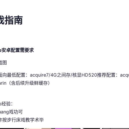
游戏指南
pp安卓配置需要求
史面向最低配置​
​：acquire7/4G之间存/核显HD520
​推荐配置​
​：acq
sarin（含后续升级鲜缓存）
p经验：
uang戏功可
许按步行床戏教学术毕