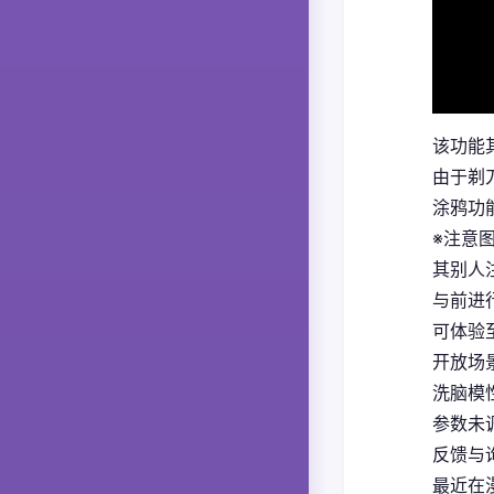
该功能
由于剃
涂鸦功
※注意
其别人
与前进
可体验至
开放场
洗脑模
参数未
反馈与
最近在