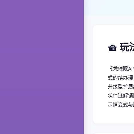
🧺 
《凭催眠A
式的续办理
升级型扩展
状件链解锁隐
示情变式与