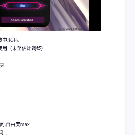
技中采用。
使用（未至估计调整）
案夹
问,自由度max！
吗…