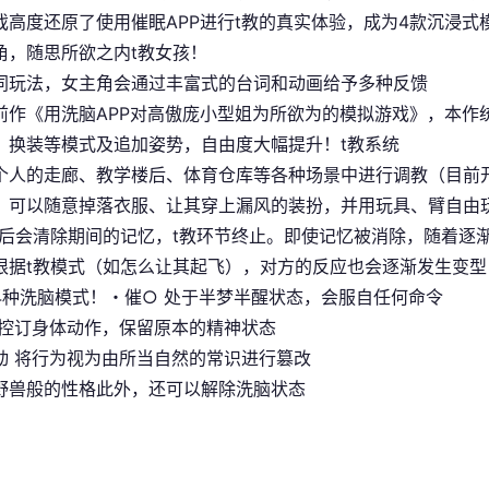
戏高度还原了使用催眠APP进行t教的真实体验，成为4款沉浸
角，随思所欲之内t教女孩！
同玩法，女主角会通过丰富式的台词和动画给予多种反馈
前作《用洗脑APP对高傲庞小型姐为所欲为的模拟游戏》，本作
、换装等模式及追加姿势，自由度大幅提升！t教系统
个人的走廊、教学楼后、体育仓库等各种场景中进行调教（目前
，可以随意掉落衣服、让其穿上漏风的装扮，并用玩具、臂自由
止后会清除期间的记忆，t教环节终止。即使记忆被消除，随着逐
根据t教模式（如怎么让其起飞），对方的反应也会逐渐发生变型
4种洗脑模式！・催○ 处于半梦半醒状态，会服自任何命令
仅控订身体动作，保留原本的精神状态
动 将行为视为由所当自然的常识进行篡改
野兽般的性格此外，还可以解除洗脑状态