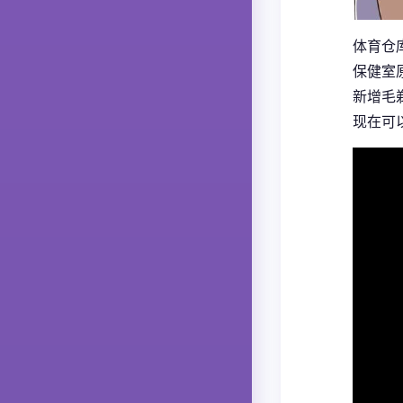
体育仓
保健室
新增毛
现在可