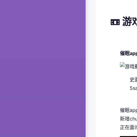
📼 
催眠a
​
5
催眠ap
新增ch
正在面