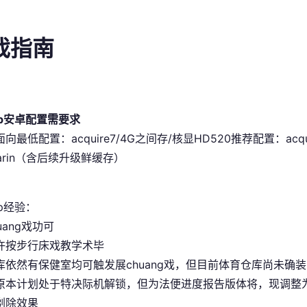
游戏指南
pp安卓配置需要求
史面向最低配置​
​：acquire7/4G之间存/核显HD520
​推荐配置​
​：acq
sarin（含后续升级鲜缓存）
p经验：
uang戏功可
许按步行床戏教学术毕
库依然有保健室均可触发展chuang戏，但目前体育仓库尚未确装
原本计划处于特决际机解锁，但为法便进度报告版体将，现调整为
剃除效果