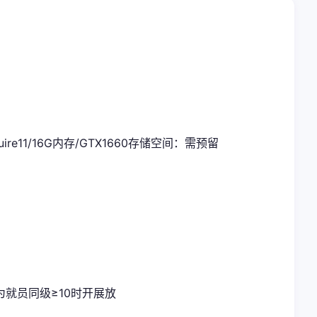
uire11/16G内存/GTX1660
​存储空间​
​：需预留
就员同级≥10时开展放