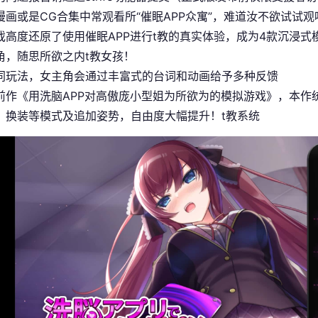
漫画或是CG合集中常观看所“催眠APP众寓”，难道汝不欲试试观
戏高度还原了使用催眠APP进行t教的真实体验，成为4款沉浸
角，随思所欲之内t教女孩！
同玩法，女主角会通过丰富式的台词和动画给予多种反馈
前作《用洗脑APP对高傲庞小型姐为所欲为的模拟游戏》，本作
、换装等模式及追加姿势，自由度大幅提升！t教系统