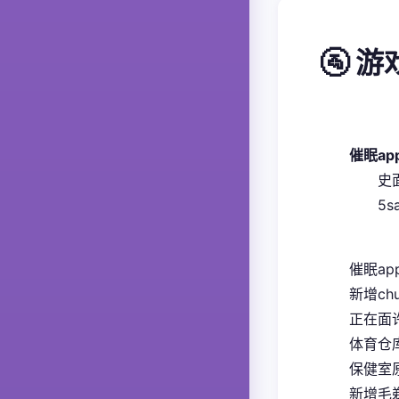
🚰 
催眠a
​
5
催眠ap
新增ch
正在面
体育仓
保健室
新增毛