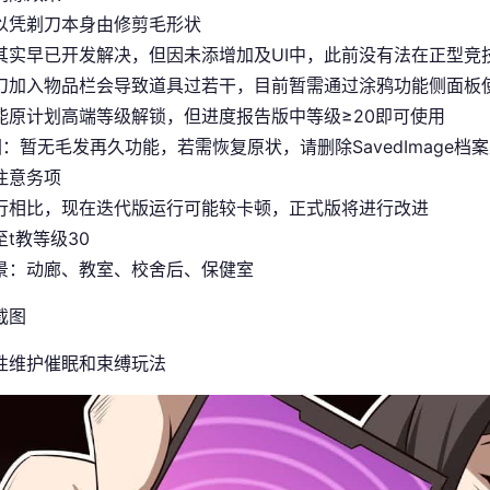
以凭剃刀本身由修剪毛形状
其实早已开发解决，但因未添增加及UI中，此前没有法在正型竞
刀加入物品栏会导致道具过若干，目前暂需通过涂鸦功能侧面板
能原计划高端等级解锁，但进度报告版中等级≥20即可使用
图
：暂无毛发再久功能，若需恢复原状，请删除SavedImage档
注意务项
行相比，现在迭代版运行可能较卡顿，正式版将进行改进
t教等级30
景：动廊、教室、校舍后、保健室
性维护催眠和束缚玩法