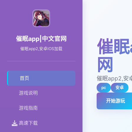
催眠app|中文官网
催眠
催眠app2,安卓IOS加载
网
催眠app2,安
首页
pc
安卓
游戏说明
开始游玩
游戏指南
高速下载