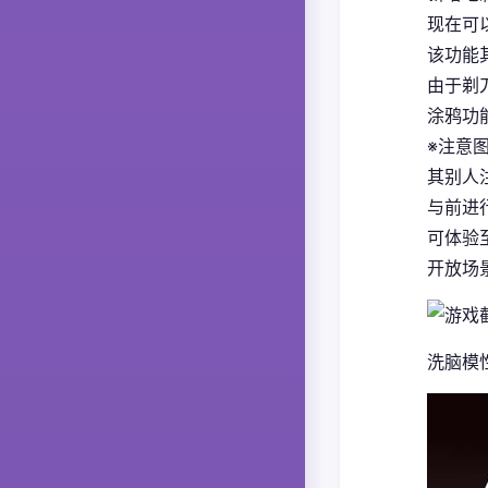
现在可
该功能
由于剃
涂鸦功
※注意
其别人
与前进
可体验至
开放场
洗脑模