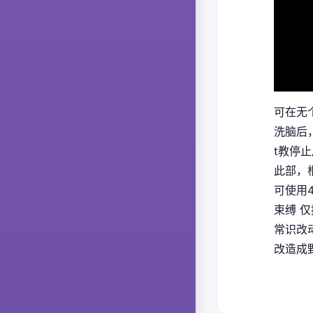
可在无
洗脑后
t教停
此部，
可使用
束缚 
常识改
改造成