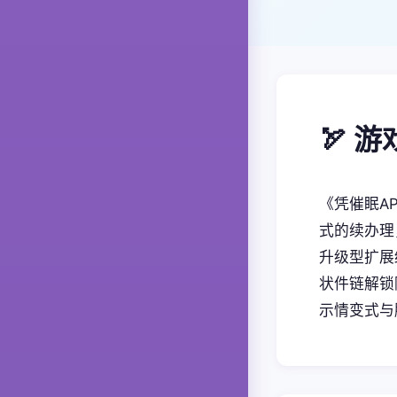
🏹 
《凭催眠A
式的续办理
升级型扩展
状件链解锁隐
示情变式与