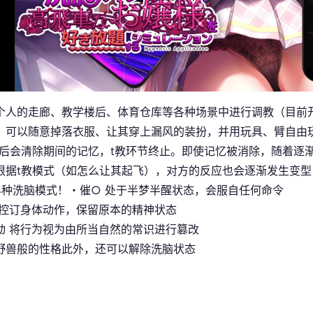
个人的走廊、教学楼后、体育仓库等各种场景中进行调教（目前
，可以随意掉落衣服、让其穿上漏风的装扮，并用玩具、臂自由
止后会清除期间的记忆，t教环节终止。即使记忆被消除，随着逐
根据t教模式（如怎么让其起飞），对方的反应也会逐渐发生变型
4种洗脑模式！・催○ 处于半梦半醒状态，会服自任何命令
仅控订身体动作，保留原本的精神状态
动 将行为视为由所当自然的常识进行篡改
野兽般的性格此外，还可以解除洗脑状态