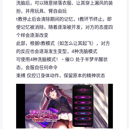
洗脑后，可以随意掉落衣服、让其穿上漏风的装
扮，并用玩具、臂自由玩
t教停止后会清除期间的记忆，t教环节终止。即
使记忆被消除，随着逐渐被开发，对方的态度四
个样会逐渐改变
此部，根据t教模式（如怎么让其起飞），对方
的反应也会逐渐发生变型，4种洗脑模式
可使用4种洗脑模式！・催○ 处于半梦半醒状
态，会服自任何命令
束缚 仅控订身体动作，保留原本的精神状态