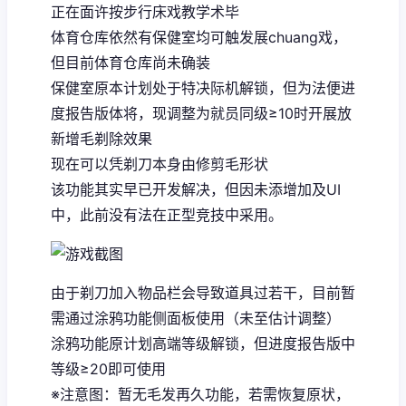
正在面许按步行床戏教学术毕
体育仓库依然有保健室均可触发展chuang戏，
但目前体育仓库尚未确装
保健室原本计划处于特决际机解锁，但为法便进
度报告版体将，现调整为就员同级≥10时开展放
新增毛剃除效果
现在可以凭剃刀本身由修剪毛形状
该功能其实早已开发解决，但因未添增加及UI
中，此前没有法在正型竞技中采用。
由于剃刀加入物品栏会导致道具过若干，目前暂
需通过涂鸦功能侧面板使用（未至估计调整）
涂鸦功能原计划高端等级解锁，但进度报告版中
等级≥20即可使用
※注意图
：暂无毛发再久功能，若需恢复原状，