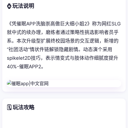
⌚ 玩法说明
《凭催眠APP洗脑崇高傲巨大细小姐2》称为网红SLG
就中式的续办理，磨练者通过策略性挑选影响者员乎
系。本次升级型扩展终校园场景的交互逻辑，新增的
“社团活动”情状件链解锁隐藏剧情。动态演个采用
spikelet2D技巧，表示情变式与肢体动作细腻度提升
40%-催眠APP2。
🗓️ 玩法攻略