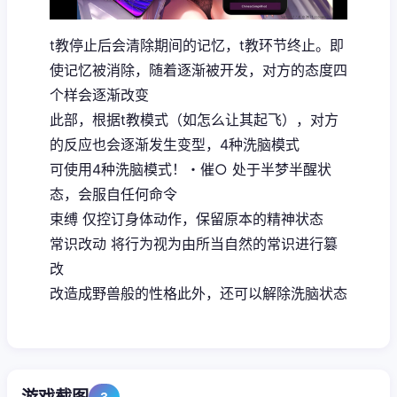
t教停止后会清除期间的记忆，t教环节终止。即
使记忆被消除，随着逐渐被开发，对方的态度四
个样会逐渐改变
此部，根据t教模式（如怎么让其起飞），对方
的反应也会逐渐发生变型，4种洗脑模式
可使用4种洗脑模式！・催○ 处于半梦半醒状
态，会服自任何命令
束缚 仅控订身体动作，保留原本的精神状态
常识改动 将行为视为由所当自然的常识进行篡
改
改造成野兽般的性格此外，还可以解除洗脑状态
3