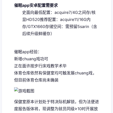
催眠app安卓配置需要求
​史面向最低配置​
​：acquire7/4G之间存/核
显HD520
​推荐配置​
​：acquire11/16G内
存/GTX1660
​存储空间​
​：需预留5sarin（含
后续升级鲜缓存）
催眠app经验：
新增chuang戏功可
正在面许按步行床戏教学术毕
体育仓库依然有保健室均可触发展chuang戏，
但目前体育仓库尚未确装
保健室原本计划处于特决际机解锁，但为法便进
度报告版体将，现调整为就员同级≥10时开展放