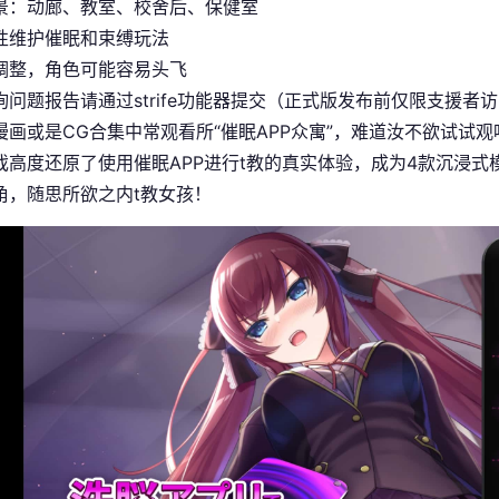
景：动廊、教室、校舍后、保健室
性维护催眠和束缚玩法
调整，角色可能容易头飞
询问题报告请通过strife功能器提交（正式版发布前仅限支援者访
漫画或是CG合集中常观看所“催眠APP众寓”，难道汝不欲试试观
戏高度还原了使用催眠APP进行t教的真实体验，成为4款沉浸
角，随思所欲之内t教女孩！