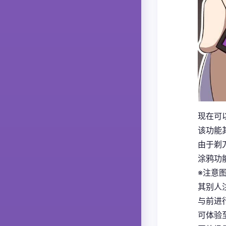
现在可
该功能
由于剃
涂鸦功
※注意
其别人
与前进
可体验至