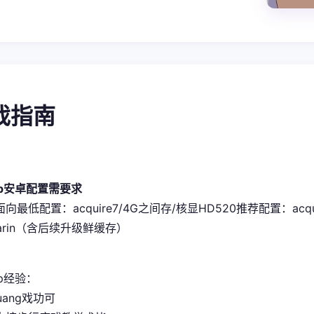
游戏指南
pp安卓配置需要求
史面向最低配置​
​：acquire7/4G之间存/核显HD520
​推荐配置​
​：acq
sarin（含后续升级鲜缓存）
p经验：
uang戏功可