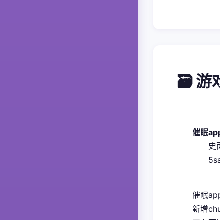
🗃️ 
催眠a
​
5
催眠ap
新增ch