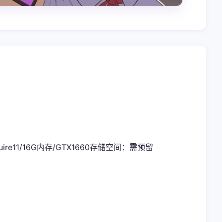
uire11/16G内存/GTX1660
​存储空间​
​：需预留