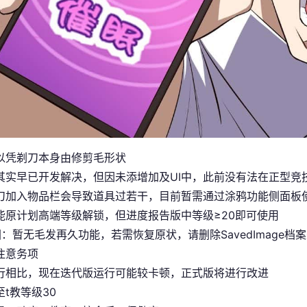
以凭剃刀本身由修剪毛形状
其实早已开发解决，但因未添增加及UI中，此前没有法在正型竞
刀加入物品栏会导致道具过若干，目前暂需通过涂鸦功能侧面板
能原计划高端等级解锁，但进度报告版中等级≥20即可使用
图
：暂无毛发再久功能，若需恢复原状，请删除SavedImage档
注意务项
行相比，现在迭代版运行可能较卡顿，正式版将进行改进
t教等级30