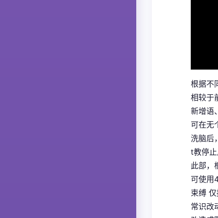
根据不
相较于
新增语
可在无
洗脑后
t教停
此部，
可使用
束缚 
常识改