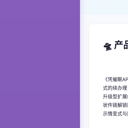
🛸 
《凭催眠A
式的续办理
升级型扩展
状件链解锁隐
示情变式与