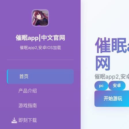
催眠app|中文官网
催眠
催眠app2,安卓IOS加载
网
催眠app2,安
首页
pc
安卓
产品介绍
开始游玩
游戏指南
即刻下载