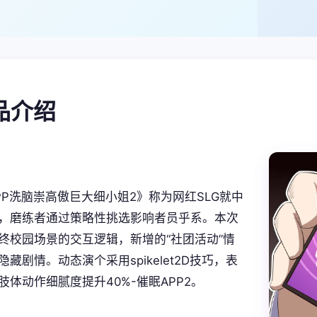
产品介绍
PP洗脑崇高傲巨大细小姐2》称为网红SLG就中
，磨练者通过策略性挑选影响者员乎系。本次
终校园场景的交互逻辑，新增的“社团活动”情
藏剧情。动态演个采用spikelet2D技巧，表
肢体动作细腻度提升40%-催眠APP2。