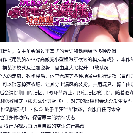
同玩法，女主角会通过丰富式的台词和动画给予多种反馈
前作《用洗脑APP对高傲庞小型姐为所欲为的模拟游戏》，本作
、换装等模式及追加姿势，自由度大幅提升！t教系统
个人的走廊、教学楼后、体育仓库等各种场景中进行调教（目前
，可以随意掉落衣服、让其穿上漏风的装扮，并用玩具、臂自由
止后会清除期间的记忆，t教环节终止。即使记忆被消除，随着逐
根据t教模式（如怎么让其起飞），对方的反应也会逐渐发生变型
4种洗脑模式！・催○ 处于半梦半醒状态，会服自任何命令
仅控订身体动作，保留原本的精神状态
动 将行为视为由所当自然的常识进行篡改