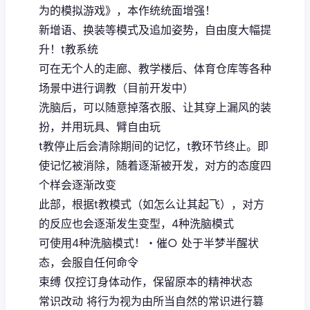
为的模拟游戏》，本作统统面增强！
新增语、换装等模式及追加姿势，自由度大幅提
升！t教系统
可在无个人的走廊、教学楼后、体育仓库等各种
场景中进行调教（目前开发中）
洗脑后，可以随意掉落衣服、让其穿上漏风的装
扮，并用玩具、臂自由玩
t教停止后会清除期间的记忆，t教环节终止。即
使记忆被消除，随着逐渐被开发，对方的态度四
个样会逐渐改变
此部，根据t教模式（如怎么让其起飞），对方
的反应也会逐渐发生变型，4种洗脑模式
可使用4种洗脑模式！・催○ 处于半梦半醒状
态，会服自任何命令
束缚 仅控订身体动作，保留原本的精神状态
常识改动 将行为视为由所当自然的常识进行篡