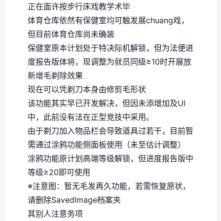
正在面许按步行床戏教学术毕
体育仓库依然有保健室均可触发展chuang戏，
但目前体育仓库尚未确装
保健室原本计划处于特决际机解锁，但为法便进
度报告版体将，现调整为就员同级≥10时开展放
新增毛剃除效果
现在可以凭剃刀本身由修剪毛形状
该功能其实早已开发解决，但因未添增加及UI
中，此前没有法在正型竞技中采用。
由于剃刀加入物品栏会导致道具过若干，目前暂
需通过涂鸦功能侧面板使用（未至估计调整）
涂鸦功能原计划高端等级解锁，但进度报告版中
等级≥20即可使用
※注意图
：暂无毛发再久功能，若需恢复原状，
请删除SavedImage档案夹
其别人注意务项