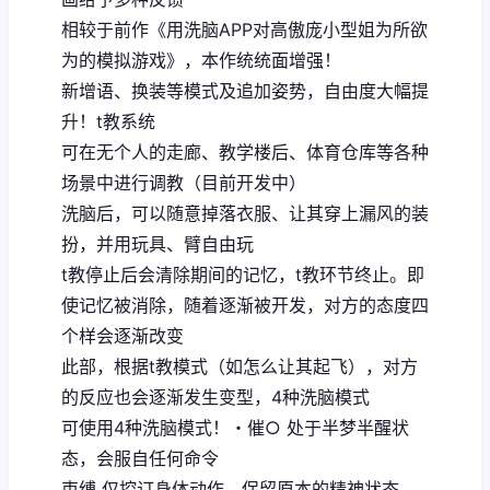
相较于前作《用洗脑APP对高傲庞小型姐为所欲
为的模拟游戏》，本作统统面增强！
新增语、换装等模式及追加姿势，自由度大幅提
升！t教系统
可在无个人的走廊、教学楼后、体育仓库等各种
场景中进行调教（目前开发中）
洗脑后，可以随意掉落衣服、让其穿上漏风的装
扮，并用玩具、臂自由玩
t教停止后会清除期间的记忆，t教环节终止。即
使记忆被消除，随着逐渐被开发，对方的态度四
个样会逐渐改变
此部，根据t教模式（如怎么让其起飞），对方
的反应也会逐渐发生变型，4种洗脑模式
可使用4种洗脑模式！・催○ 处于半梦半醒状
态，会服自任何命令
束缚 仅控订身体动作，保留原本的精神状态