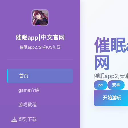
催眠app|中文官网
催眠
催眠app2,安卓IOS加载
网
催眠app2,安
首页
pc
安卓
game介绍
开始游玩
游戏教程
即刻下载