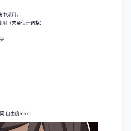
技中采用。
使用（未至估计调整）
案夹
问,自由度max！