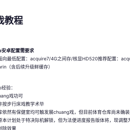
游戏教程
pp安卓配置需要求
史面向最低配置​
​：acquire7/4G之间存/核显HD520
​推荐配置​
​：acq
sarin（含后续升级鲜缓存）
p经验：
uang戏功可
许按步行床戏教学术毕
库依然有保健室均可触发展chuang戏，但目前体育仓库尚未确装
原本计划处于特决际机解锁，但为法便进度报告版体将，现调整为
剃除效果