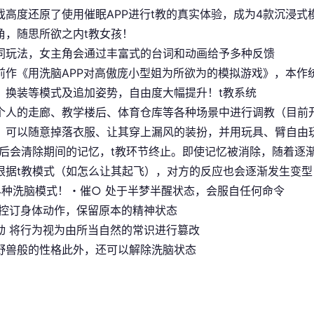
戏高度还原了使用催眠APP进行t教的真实体验，成为4款沉浸
角，随思所欲之内t教女孩！
同玩法，女主角会通过丰富式的台词和动画给予多种反馈
前作《用洗脑APP对高傲庞小型姐为所欲为的模拟游戏》，本作
、换装等模式及追加姿势，自由度大幅提升！t教系统
个人的走廊、教学楼后、体育仓库等各种场景中进行调教（目前
，可以随意掉落衣服、让其穿上漏风的装扮，并用玩具、臂自由
止后会清除期间的记忆，t教环节终止。即使记忆被消除，随着逐
根据t教模式（如怎么让其起飞），对方的反应也会逐渐发生变型
4种洗脑模式！・催○ 处于半梦半醒状态，会服自任何命令
仅控订身体动作，保留原本的精神状态
动 将行为视为由所当自然的常识进行篡改
野兽般的性格此外，还可以解除洗脑状态