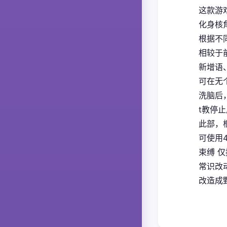
这款游
化身核
根据不
相较于
新增语
可在无
洗脑后
t教停
此部，
可使用
束缚 
常识改
改造成