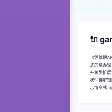
🔌 g
《凭催眠A
式的续办理
升级型扩展
状件链解锁隐
示情变式与