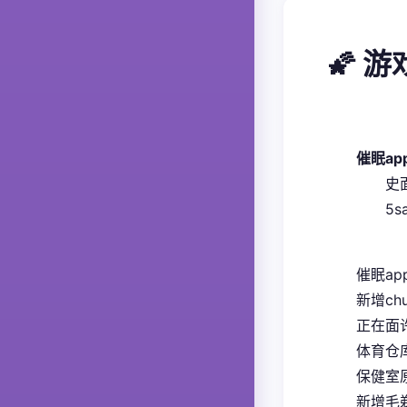
🌠 
催眠a
​
5
催眠ap
新增ch
正在面
体育仓
保健室
新增毛