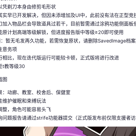
以凭剃刀本身由修剪毛形状
其实早已开发解决，但因未添增加及UI中，此前没有法在正型竞
刀加入物品栏会导致道具过若干，目前暂需通过涂鸦功能侧面板
能原计划高端等级解锁，但进度报告版中等级≥20即可使用
图
：暂无毛发再久功能，若需恢复原状，请删除SavedImage档
注意务项
行相比，现在迭代版运行可能较卡顿，正式版将进行改进
t教等级30
景：动廊、教室、校舍后、保健室
性维护催眠和束缚玩法
调整，角色可能容易头飞
询问题报告请通过strife功能器提交（正式版发布前仅限支援者访