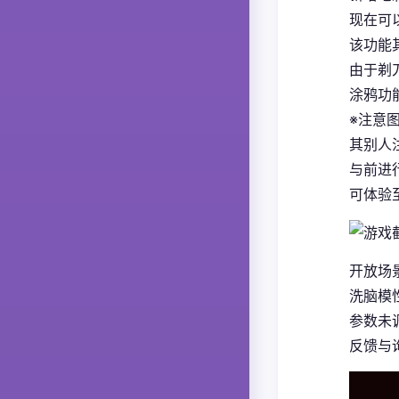
现在可
该功能
由于剃
涂鸦功
※注意
其别人
与前进
可体验至
开放场
洗脑模
参数未
反馈与