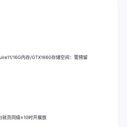
uire11/16G内存/GTX1660
​存储空间​
​：需预留
就员同级≥10时开展放