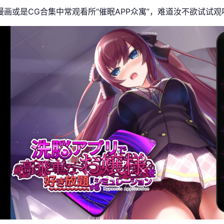
漫画或是CG合集中常观看所“催眠APP众寓”，难道汝不欲试试观