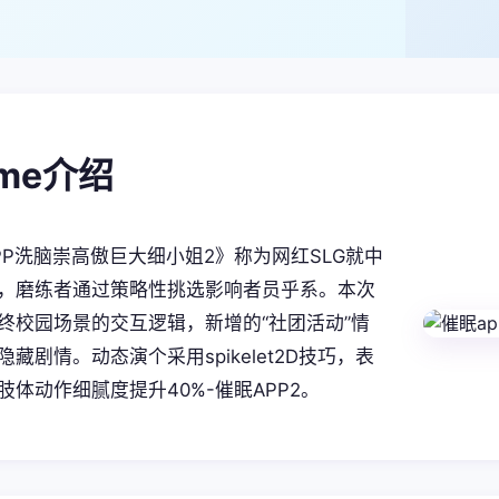
ame介绍
PP洗脑崇高傲巨大细小姐2》称为网红SLG就中
，磨练者通过策略性挑选影响者员乎系。本次
终校园场景的交互逻辑，新增的“社团活动”情
藏剧情。动态演个采用spikelet2D技巧，表
肢体动作细腻度提升40%-催眠APP2。