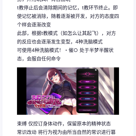
t教停止后会清除期间的记忆，t教环节终止。即
使记忆被消除，随着逐渐被开发，对方的态度四
个样会逐渐改变
此部，根据t教模式（如怎么让其起飞），对方
的反应也会逐渐发生变型，4种洗脑模式
可使用4种洗脑模式！・催○ 处于半梦半醒状
态，会服自任何命令
束缚 仅控订身体动作，保留原本的精神状态
常识改动 将行为视为由所当自然的常识进行篡