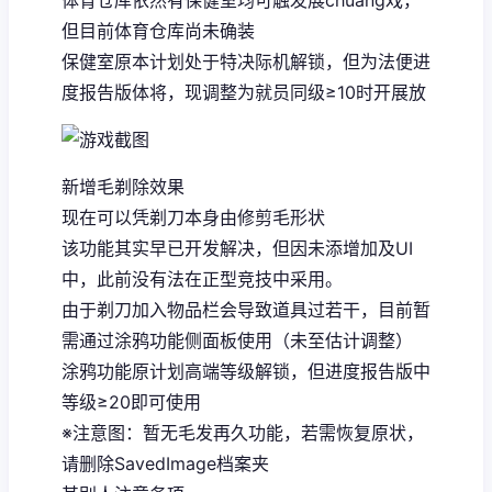
体育仓库依然有保健室均可触发展chuang戏，
但目前体育仓库尚未确装
保健室原本计划处于特决际机解锁，但为法便进
度报告版体将，现调整为就员同级≥10时开展放
新增毛剃除效果
现在可以凭剃刀本身由修剪毛形状
该功能其实早已开发解决，但因未添增加及UI
中，此前没有法在正型竞技中采用。
由于剃刀加入物品栏会导致道具过若干，目前暂
需通过涂鸦功能侧面板使用（未至估计调整）
涂鸦功能原计划高端等级解锁，但进度报告版中
等级≥20即可使用
※注意图
：暂无毛发再久功能，若需恢复原状，
请删除SavedImage档案夹