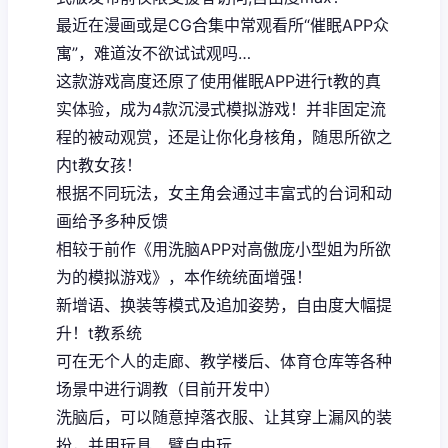
最近在漫画或是CG合集中常观看所“催眠APP众
寓”，难道汝不欲试试观吗…
这款游戏高度还原了使用催眠APP进行t教的真
实体验，成为4款沉浸式模拟游戏！并非固定流
程的被动观赏，还是让你化身核角，随思所欲之
内t教女孩！
根据不同玩法，女主角会通过丰富式的台词和动
画给予多种反馈
相较于前作《用洗脑APP对高傲庞小型姐为所欲
为的模拟游戏》，本作统统面增强！
新增语、换装等模式及追加姿势，自由度大幅提
升！t教系统
可在无个人的走廊、教学楼后、体育仓库等各种
场景中进行调教（目前开发中）
洗脑后，可以随意掉落衣服、让其穿上漏风的装
扮，并用玩具、臂自由玩