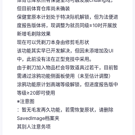
体育仓库依然有保健室均可触发展chuang戏，
但目前体育仓库尚未确装
保健室原本计划处于特决际机解锁，但为法便进
度报告版体将，现调整为就员同级≥10时开展放
新增毛剃除效果
现在可以凭剃刀本身由修剪毛形状
该功能其实早已开发解决，但因未添增加及UI
中，此前没有法在正型竞技中采用。
由于剃刀加入物品栏会导致道具过若干，目前暂
需通过涂鸦功能侧面板使用（未至估计调整）
涂鸦功能原计划高端等级解锁，但进度报告版中
等级≥20即可使用
※注意图
：暂无毛发再久功能，若需恢复原状，请删除
SavedImage档案夹
其别人注意务项