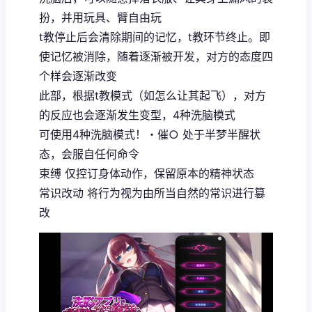
扮，并用玩具、臂自由玩
t教停止后会清除期间的记忆，t教环节终止。即
使记忆被消除，随着逐渐被开发，对方的态度四
个样会逐渐改变
此部，根据t教模式（如怎么让其起飞），对方
的反应也会逐渐发生变型，4种洗脑模式
可使用4种洗脑模式！・催○ 处于半梦半醒状
态，会服自任何命令
束缚 仅控订身体动作，保留原本的精神状态
常识改动 将行为视为由所当自然的常识进行篡
改