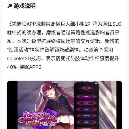
🔎 游戏说明
《凭催眠APP洗脑崇高傲巨大细小姐2》称为网红SLG
就中式的续办理，磨练者通过策略性挑选影响者员乎
系。本次升级型扩展终校园场景的交互逻辑，新增的
“社团活动”情状件链解锁隐藏剧情。动态演个采用
spikelet2D技巧，表示情变式与肢体动作细腻度提升
40%-催眠APP2。