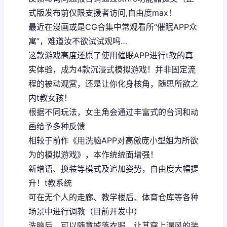
式版发布前仅限支援者访问,自由度max！
最近在漫画或是CG合集中常观看所“催眠APP众
寓”，难道汝不欲试试观吗…
这款游戏高度还原了使用催眠APP进行t教的真
实体验，成为4款沉浸式模拟游戏！并非固定流
程的被动观赏，还是让你化身核角，随思所欲之
内t教女孩！
根据不同玩法，女主角会通过丰富式的台词和动
画给予多种反馈
相较于前作《用洗脑APP对高傲庞小型姐为所欲
为的模拟游戏》，本作统统面增强！
新增语、换装等模式及追加姿势，自由度大幅提
升！t教系统
可在无个人的走廊、教学楼后、体育仓库等各种
场景中进行调教（目前开发中）
洗脑后，可以随意掉落衣服、让其穿上漏风的装