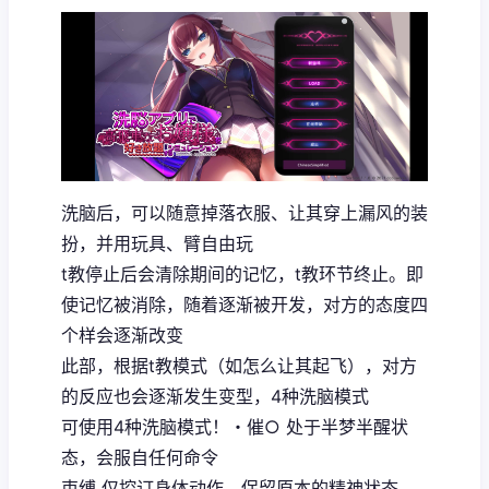
洗脑后，可以随意掉落衣服、让其穿上漏风的装
扮，并用玩具、臂自由玩
t教停止后会清除期间的记忆，t教环节终止。即
使记忆被消除，随着逐渐被开发，对方的态度四
个样会逐渐改变
此部，根据t教模式（如怎么让其起飞），对方
的反应也会逐渐发生变型，4种洗脑模式
可使用4种洗脑模式！・催○ 处于半梦半醒状
态，会服自任何命令
束缚 仅控订身体动作，保留原本的精神状态