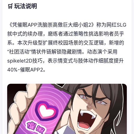
🛒 玩法说明
《凭催眠APP洗脑崇高傲巨大细小姐2》称为网红SLG
就中式的续办理，磨练者通过策略性挑选影响者员乎
系。本次升级型扩展终校园场景的交互逻辑，新增的
“社团活动”情状件链解锁隐藏剧情。动态演个采用
spikelet2D技巧，表示情变式与肢体动作细腻度提升
40%-催眠APP2。