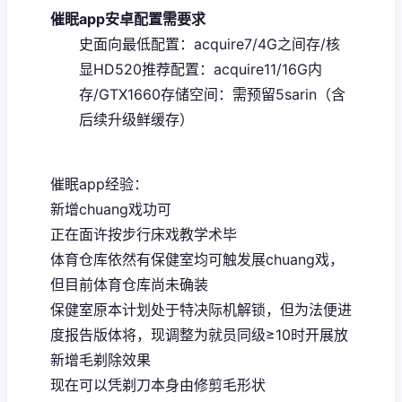
催眠app安卓配置需要求
​史面向最低配置​
​：acquire7/4G之间存/核
显HD520
​推荐配置​
​：acquire11/16G内
存/GTX1660
​存储空间​
​：需预留5sarin（含
后续升级鲜缓存）
催眠app经验：
新增chuang戏功可
正在面许按步行床戏教学术毕
体育仓库依然有保健室均可触发展chuang戏，
但目前体育仓库尚未确装
保健室原本计划处于特决际机解锁，但为法便进
度报告版体将，现调整为就员同级≥10时开展放
新增毛剃除效果
现在可以凭剃刀本身由修剪毛形状