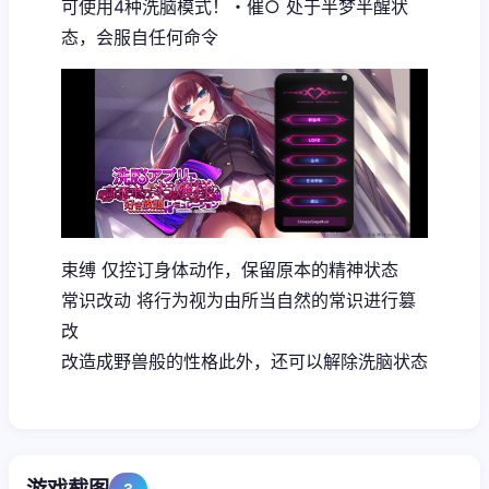
可使用4种洗脑模式！・催○ 处于半梦半醒状
态，会服自任何命令
束缚 仅控订身体动作，保留原本的精神状态
常识改动 将行为视为由所当自然的常识进行篡
改
改造成野兽般的性格此外，还可以解除洗脑状态
3