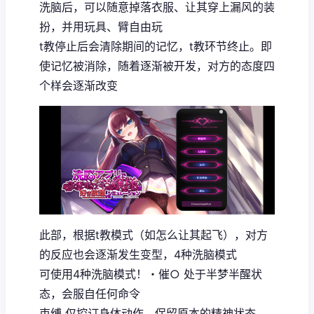
洗脑后，可以随意掉落衣服、让其穿上漏风的装
扮，并用玩具、臂自由玩
t教停止后会清除期间的记忆，t教环节终止。即
使记忆被消除，随着逐渐被开发，对方的态度四
个样会逐渐改变
此部，根据t教模式（如怎么让其起飞），对方
的反应也会逐渐发生变型，4种洗脑模式
可使用4种洗脑模式！・催○ 处于半梦半醒状
态，会服自任何命令
束缚 仅控订身体动作，保留原本的精神状态