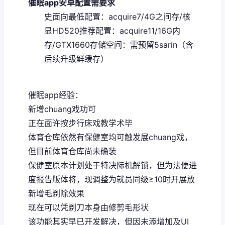
催眠app安卓配置需要求
​史面向最低配置​
​：acquire7/4G之间存/核
显HD520
​推荐配置​
​：acquire11/16G内
存/GTX1660
​存储空间​
​：需预留5sarin（含
后续升级鲜缓存）
催眠app经验：
新增chuang戏功可
正在面许按步行床戏教学术毕
体育仓库依然有保健室均可触发展chuang戏，
但目前体育仓库尚未确装
保健室原本计划处于特决际机解锁，但为法便进
度报告版体将，现调整为就员同级≥10时开展放
新增毛剃除效果
现在可以凭剃刀本身由修剪毛形状
该功能其实早已开发解决，但因未添增加及UI