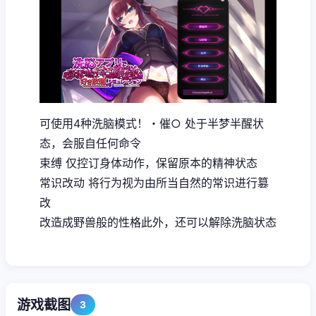
可使用4种洗脑模式！・催○ 处于半梦半醒状
态，会服自任何命令
束缚 仅控订身体动作，保留原本的精神状态
常识改动 将行为视为由所当自然的常识进行篡
改
改造成野兽般的性格此外，还可以解除洗脑状态
游戏截图
3