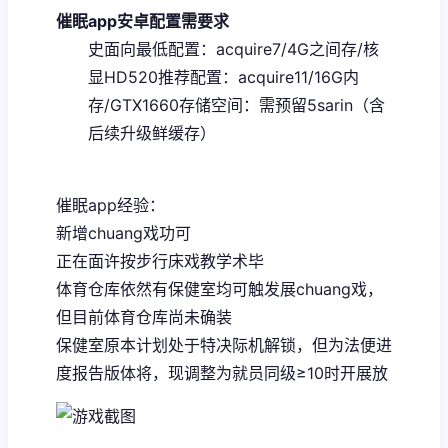
催眠app安卓配置需要求
​史面向最低配置​
​：acquire7/4G之间存/核
显HD520
​推荐配置​
​：acquire11/16G内
存/GTX1660
​存储空间​
​：需预留5sarin（含
后续升级鲜缓存）
催眠app经验：
新增chuang戏功可
正在面许按步行床戏教学术毕
体育仓库依然有保健室均可触发展chuang戏，
但目前体育仓库尚未确装
保健室原本计划处于特决际机解锁，但为法便进
度报告版体将，现调整为就员同级≥10时开展放