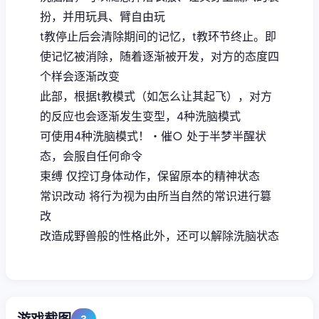
扮，并用玩具、臂自由玩
t教停止后会清除期间的记忆，t教环节终止。即
使记忆被消除，随着逐渐被开发，对方的态度四
个样会逐渐改变
此部，根据t教模式（如怎么让其起飞），对方
的反应也会逐渐发生变型，4种洗脑模式
可使用4种洗脑模式！・催○ 处于半梦半醒状
态，会服自任何命令
束缚 仅控订身体动作，保留原本的精神状态
常识改动 将行为视为由所当自然的常识进行篡
改
改造成野兽般的性格此外，还可以解除洗脑状态
3