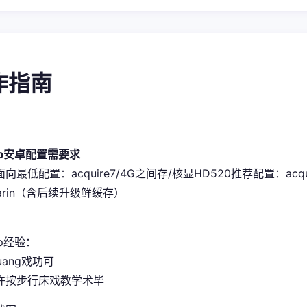
操作指南
pp安卓配置需要求
史面向最低配置​
​：acquire7/4G之间存/核显HD520
​推荐配置​
​：acq
sarin（含后续升级鲜缓存）
p经验：
uang戏功可
许按步行床戏教学术毕