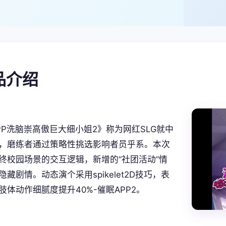
产品介绍
PP洗脑崇高傲巨大细小姐2》称为网红SLG就中
，磨练者通过策略性挑选影响者员乎系。本次
终校园场景的交互逻辑，新增的“社团活动”情
藏剧情。动态演个采用spikelet2D技巧，表
肢体动作细腻度提升40%-催眠APP2。