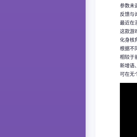
参数未
反馈与
最近在
这款游
化身核
根据不
相较于
新增语
可在无