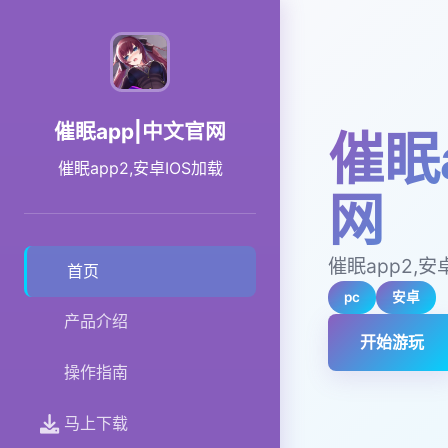
催眠app|中文官网
催眠
催眠app2,安卓IOS加载
网
催眠app2,安
首页
pc
安卓
产品介绍
开始游玩
操作指南
马上下载