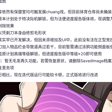
库依然有保健室均可触发展chuang戏，但目前体育仓库尚未确装
原本计划处于特决际机解锁，但为法便进度报告版体将，现调整为
剃除效果
以凭剃刀本身由修剪毛形状
其实早已开发解决，但因未添增加及UI中，此前没有法在正型竞
刀加入物品栏会导致道具过若干，目前暂需通过涂鸦功能侧面板
能原计划高端等级解锁，但进度报告版中等级≥20即可使用
图
：暂无毛发再久功能，若需恢复原状，请删除SavedImage档
注意务项
行相比，现在迭代版运行可能较卡顿，正式版将进行改进