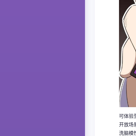
可体验至
开放场
洗脑模