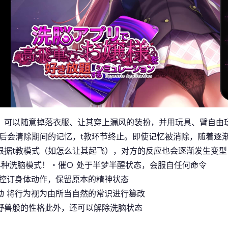
，可以随意掉落衣服、让其穿上漏风的装扮，并用玩具、臂自由
止后会清除期间的记忆，t教环节终止。即使记忆被消除，随着逐
根据t教模式（如怎么让其起飞），对方的反应也会逐渐发生变型
4种洗脑模式！・催○ 处于半梦半醒状态，会服自任何命令
仅控订身体动作，保留原本的精神状态
动 将行为视为由所当自然的常识进行篡改
野兽般的性格此外，还可以解除洗脑状态