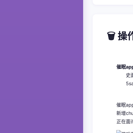
🗑️ 
催眠a
​
5
催眠ap
新增ch
正在面