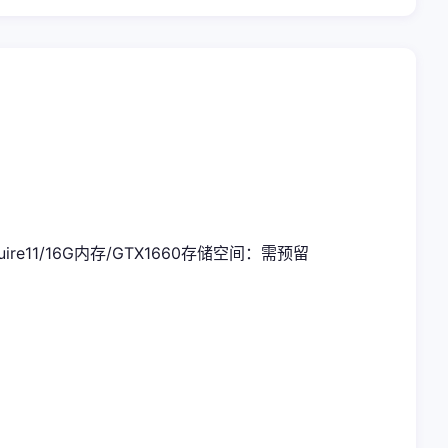
uire11/16G内存/GTX1660
​存储空间​
​：需预留