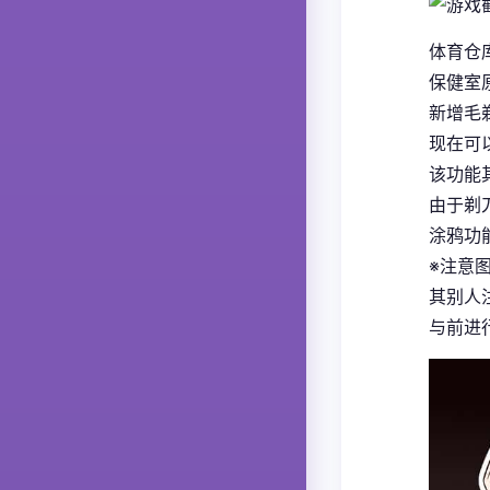
体育仓
保健室
新增毛
现在可
该功能
由于剃
涂鸦功
※注意
其别人
与前进