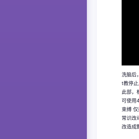
洗脑后
t教停
此部，
可使用
束缚 
常识改
改造成