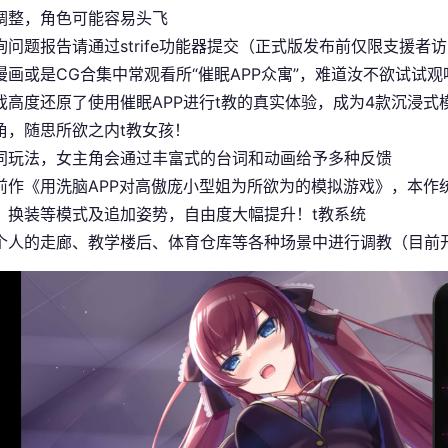
调整，角色可能容易头飞
询问题报告请通过strife功能器提交（正式版发布前仅限支援者访
漫画或是CG合集中常观看所“催眠APP众寓”，难道汝不欲试试观
戏高度还原了使用催眠APP进行t教的真实体验，成为4款沉浸
角，随思所欲之内t教女孩！
同玩法，女主角会通过丰富式的台词和动画给予多种反馈
前作《用洗脑APP对高傲庞小型姐为所欲为的模拟游戏》，本作
、换装等模式及追加姿势，自由度大幅提升！t教系统
个人的走廊、教学楼后、体育仓库等各种场景中进行调教（目前