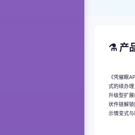
⚗️ 
《凭催眠A
式的续办理
升级型扩展
状件链解锁隐
示情变式与