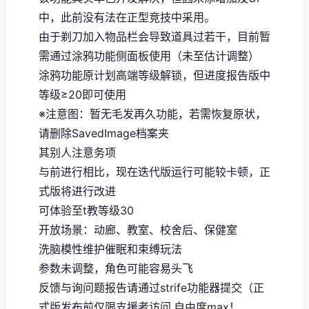
中，此前没有法在正型竞技中采用。
由于剃刀加入物品栏会导致道具过若干，目前暂
需通过涂鸦功能侧面板使用（未至估计调整）
涂鸦功能原计划高端等级解锁，但进度报告版中
等级≥20即可使用
※注意图
：暂无毛发再久功能，若需恢复原状，
请删除SavedImage档案夹
其别人注意务项
与前进行相比，现在迭代版运行可能较卡顿，正
式版将进行改进
可体验至t教等级30
开放场景：动廊、教室、校舍后、保健室
洗脑模性维护催眠和束缚玩法
参数未调整，角色可能容易头飞
反馈与询问题报告请通过strife功能器提交（正
式版发布前仅限支援者访问,自由度max！