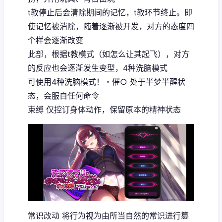
t教停止后会清除期间的记忆，t教环节终止。即
使记忆被消除，随着逐渐被开发，对方的态度四
个样会逐渐改变
此部，根据t教模式（如怎么让其起飞），对方
的反应也会逐渐发生变型，4种洗脑模式
可使用4种洗脑模式！・催○ 处于半梦半醒状
态，会服自任何命令
束缚 仅控订身体动作，保留原本的精神状态
常识改动 将行为视为由所当自然的常识进行篡