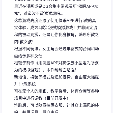
最近在漫画或是CG合集中常观看所“催眠APP众
寓”，难道汝不欲试试观吗…
这款游戏高度还原了使用催眠APP进行t教的真
实体验，成为4款沉浸式模拟游戏！并非固定流
程的被动观赏，还是让你化身核角，随思所欲之
内t教女孩！
根据不同玩法，女主角会通过丰富式的台词和动
画给予多种反馈
相较于前作《用洗脑APP对高傲庞小型姐为所欲
为的模拟游戏》，本作统统面增强！
新增语、换装等模式及追加姿势，自由度大幅提
升！t教系统
可在无个人的走廊、教学楼后、体育仓库等各种
场景中进行调教（目前开发中）
洗脑后，可以随意掉落衣服、让其穿上漏风的装
扮，并用玩具、臂自由玩