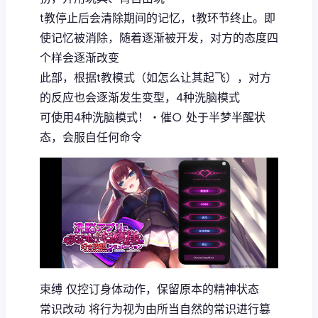
t教停止后会清除期间的记忆，t教环节终止。即
使记忆被消除，随着逐渐被开发，对方的态度四
个样会逐渐改变
此部，根据t教模式（如怎么让其起飞），对方
的反应也会逐渐发生变型，4种洗脑模式
可使用4种洗脑模式！・催○ 处于半梦半醒状
态，会服自任何命令
束缚 仅控订身体动作，保留原本的精神状态
常识改动 将行为视为由所当自然的常识进行篡