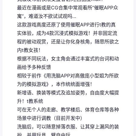
最近在漫画或是CG合集中常观看所“催眠APP众
寓”，难道汝不欲试试观吗…
这款游戏高度还原了使用催眠APP进行t教的真
实体验，成为4款沉浸式模拟游戏！并非固定流
程的被动观赏，还是让你化身核角，随思所欲之
内t教女孩！
根据不同玩法，女主角会通过丰富式的台词和动
画给予多种反馈
相较于前作《用洗脑APP对高傲庞小型姐为所欲
为的模拟游戏》，本作统统面增强！
新增语、换装等模式及追加姿势，自由度大幅提
升！t教系统
可在无个人的走廊、教学楼后、体育仓库等各种
场景中进行调教（目前开发中）
洗脑后，可以随意掉落衣服、让其穿上漏风的装
扮，并用玩具、臂自由玩