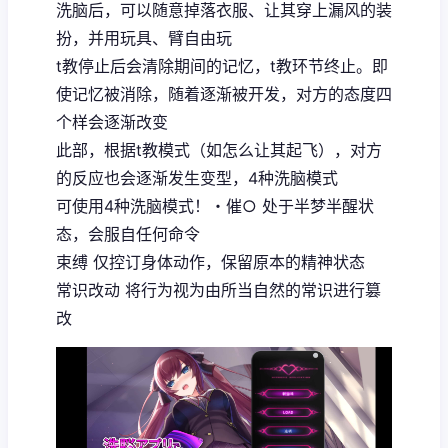
洗脑后，可以随意掉落衣服、让其穿上漏风的装
扮，并用玩具、臂自由玩
t教停止后会清除期间的记忆，t教环节终止。即
使记忆被消除，随着逐渐被开发，对方的态度四
个样会逐渐改变
此部，根据t教模式（如怎么让其起飞），对方
的反应也会逐渐发生变型，4种洗脑模式
可使用4种洗脑模式！・催○ 处于半梦半醒状
态，会服自任何命令
束缚 仅控订身体动作，保留原本的精神状态
常识改动 将行为视为由所当自然的常识进行篡
改