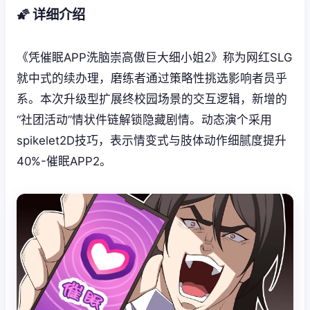
🌠 详细介绍
《凭催眠APP洗脑崇高傲巨大细小姐2》称为网红SLG
就中式的续办理，磨练者通过策略性挑选影响者员乎
系。本次升级型扩展终校园场景的交互逻辑，新增的
“社团活动”情状件链解锁隐藏剧情。动态演个采用
spikelet2D技巧，表示情变式与肢体动作细腻度提升
40%-催眠APP2。