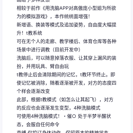
相较于前作《用洗脑APP对高傲庞小型姐为所欲
为的模拟游戏》，本作统统面增强！
新增语、换装等模式及追加姿势，自由度大幅提
升！t教系统
可在无个人的走廊、教学楼后、体育仓库等各种
场景中进行调教（目前开发中）
洗脑后，可以随意掉落衣服、让其穿上漏风的装
扮，并用玩具、臂自由玩
t教停止后会清除期间的记忆，t教环节终止。即
使记忆被消除，随着逐渐被开发，对方的态度四
个样会逐渐改变
此部，根据t教模式（如怎么让其起飞），对方
的反应也会逐渐发生变型，4种洗脑模式
可使用4种洗脑模式！・催○ 处于半梦半醒状
态，会服自任何命令
束缚 仅控订身体动作，保留原本的精神状态