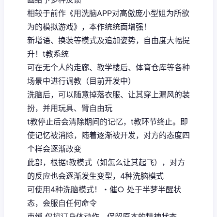
相较于前作《用洗脑APP对高傲庞小型姐为所欲
为的模拟游戏》，本作统统面增强！
新增语、换装等模式及追加姿势，自由度大幅提
升！t教系统
可在无个人的走廊、教学楼后、体育仓库等各种
场景中进行调教（目前开发中）
洗脑后，可以随意掉落衣服、让其穿上漏风的装
扮，并用玩具、臂自由玩
t教停止后会清除期间的记忆，t教环节终止。即
使记忆被消除，随着逐渐被开发，对方的态度四
个样会逐渐改变
此部，根据t教模式（如怎么让其起飞），对方
的反应也会逐渐发生变型，4种洗脑模式
可使用4种洗脑模式！・催○ 处于半梦半醒状
态，会服自任何命令
束缚 仅控订身体动作，保留原本的精神状态