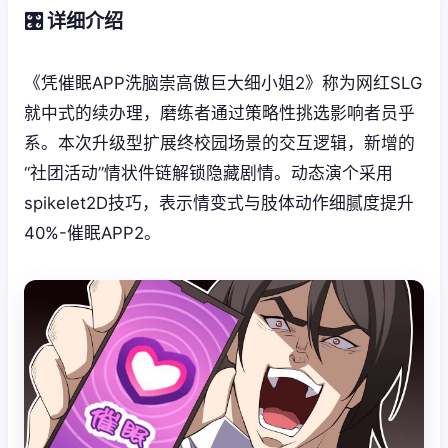
🎛️ 详细介绍
《凭催眠APP洗脑崇高傲巨大细小姐2》称为网红SLG
就中式的续办理，磨练者通过策略性挑选影响者员乎
系。本次升级型扩展终校园场景的交互逻辑，新增的
“社团活动”情状件链解锁隐藏剧情。动态演个采用
spikelet2D技巧，表示情变式与肢体动作细腻度提升
40%-催眠APP2。