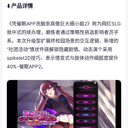
⬇️ 产品详情
《凭催眠APP洗脑崇高傲巨大细小姐2》称为网红SLG
就中式的续办理，磨练者通过策略性挑选影响者员乎
系。本次升级型扩展终校园场景的交互逻辑，新增的
“社团活动”情状件链解锁隐藏剧情。动态演个采用
spikelet2D技巧，表示情变式与肢体动作细腻度提升
40%-催眠APP2。