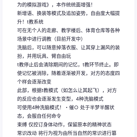
为的模拟游戏》，本作统统面增强！
新增语、换装等模式及追加姿势，自由度大幅提
升！t教系统
可在无个人的走廊、教学楼后、体育仓库等各种
场景中进行调教（目前开发中）
洗脑后，可以随意掉落衣服、让其穿上漏风的装
扮，并用玩具、臂自由玩
t教停止后会清除期间的记忆，t教环节终止。即
使记忆被消除，随着逐渐被开发，对方的态度四
个样会逐渐改变
此部，根据t教模式（如怎么让其起飞），对方
的反应也会逐渐发生变型，4种洗脑模式
可使用4种洗脑模式！・催○ 处于半梦半醒状
态，会服自任何命令
束缚 仅控订身体动作，保留原本的精神状态
常识改动 将行为视为由所当自然的常识进行篡