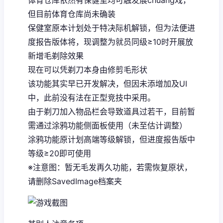
体育仓库依然有保健室均可触发展chuang戏，
但目前体育仓库尚未确装
保健室原本计划处于特决际机解锁，但为法便进
度报告版体将，现调整为就员同级≥10时开展放
新增毛剃除效果
现在可以凭剃刀本身由修剪毛形状
该功能其实早已开发解决，但因未添增加及UI
中，此前没有法在正型竞技中采用。
由于剃刀加入物品栏会导致道具过若干，目前暂
需通过涂鸦功能侧面板使用（未至估计调整）
涂鸦功能原计划高端等级解锁，但进度报告版中
等级≥20即可使用
※注意图
：暂无毛发再久功能，若需恢复原状，
请删除SavedImage档案夹