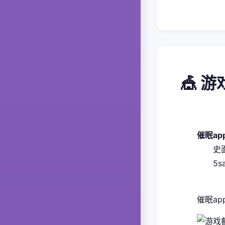
🎪 
催眠a
​
5
催眠ap