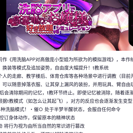
前作《用洗脑APP对高傲庞小型姐为所欲为的模拟游戏》，本作
、换装等模式及追加姿势，自由度大幅提升！t教系统
个人的走廊、教学楼后、体育仓库等各种场景中进行调教（目前
，可以随意掉落衣服、让其穿上漏风的装扮，并用玩具、臂自由
止后会清除期间的记忆，t教环节终止。即使记忆被消除，随着逐
根据t教模式（如怎么让其起飞），对方的反应也会逐渐发生变型
4种洗脑模式！・催○ 处于半梦半醒状态，会服自任何命令
仅控订身体动作，保留原本的精神状态
动 将行为视为由所当自然的常识进行篡改