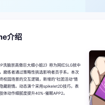
ame介绍
PP洗脑崇高傲巨大细小姐2》称为网红SLG就中
，磨练者通过策略性挑选影响者员乎系。本次
终校园场景的交互逻辑，新增的“社团活动”情
藏剧情。动态演个采用spikelet2D技巧，表
肢体动作细腻度提升40%-催眠APP2。