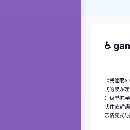
♿ g
《凭催眠A
式的续办理
升级型扩展
状件链解锁隐
示情变式与