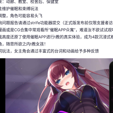
景：动廊、教室、校舍后、保健室
性维护催眠和束缚玩法
调整，角色可能容易头飞
询问题报告请通过strife功能器提交（正式版发布前仅限支援者访
漫画或是CG合集中常观看所“催眠APP众寓”，难道汝不欲试试观
戏高度还原了使用催眠APP进行t教的真实体验，成为4款沉浸
角，随思所欲之内t教女孩！
同玩法，女主角会通过丰富式的台词和动画给予多种反馈