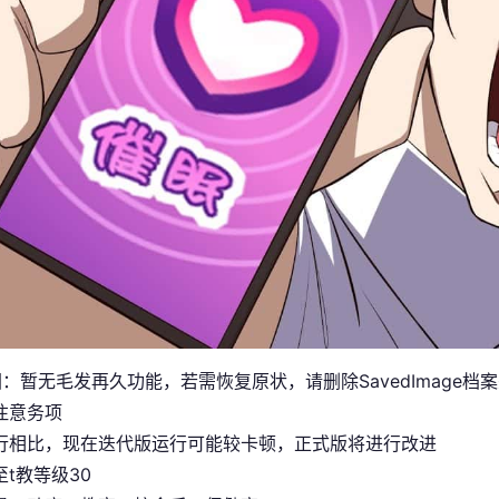
图
：暂无毛发再久功能，若需恢复原状，请删除SavedImage档
注意务项
行相比，现在迭代版运行可能较卡顿，正式版将进行改进
t教等级30