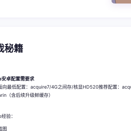
游戏秘籍
pp安卓配置需要求
史面向最低配置​
​：acquire7/4G之间存/核显HD520
​推荐配置​
​：acq
sarin（含后续升级鲜缓存）
p经验：