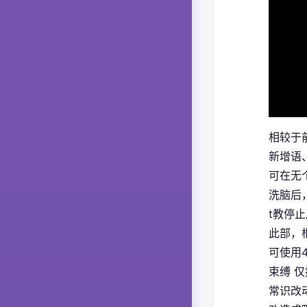
相较于
新增语
可在无
洗脑后
t教停
此部，
可使用
束缚 
常识改