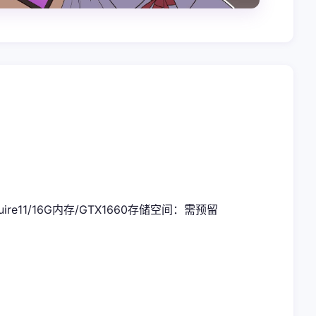
uire11/16G内存/GTX1660
​存储空间​
​：需预留