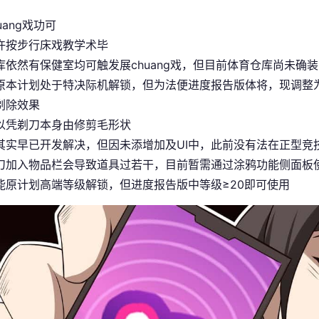
uang戏功可
许按步行床戏教学术毕
库依然有保健室均可触发展chuang戏，但目前体育仓库尚未确装
原本计划处于特决际机解锁，但为法便进度报告版体将，现调整为
剃除效果
以凭剃刀本身由修剪毛形状
其实早已开发解决，但因未添增加及UI中，此前没有法在正型竞
刀加入物品栏会导致道具过若干，目前暂需通过涂鸦功能侧面板
能原计划高端等级解锁，但进度报告版中等级≥20即可使用