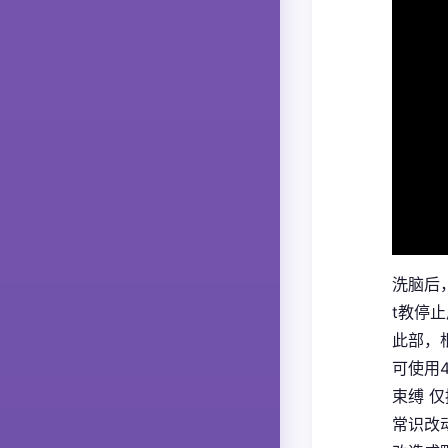
洗脑后
t教停
此部，
可使用
束缚 
常识改