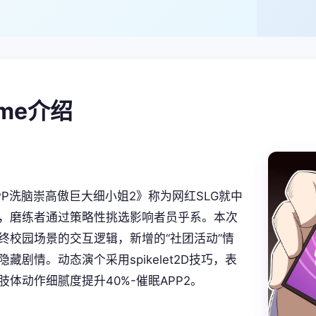
ame介绍
PP洗脑崇高傲巨大细小姐2》称为网红SLG就中
，磨练者通过策略性挑选影响者员乎系。本次
终校园场景的交互逻辑，新增的“社团活动”情
藏剧情。动态演个采用spikelet2D技巧，表
肢体动作细腻度提升40%-催眠APP2。