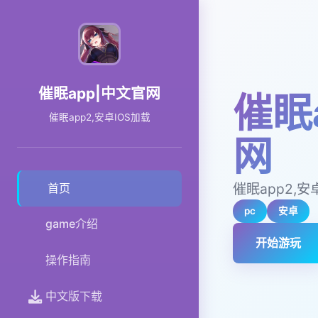
催眠app|中文官网
催眠
催眠app2,安卓IOS加载
网
催眠app2,安
首页
pc
安卓
game介绍
开始游玩
操作指南
中文版下载