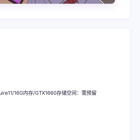
uire11/16G内存/GTX1660
​存储空间​
​：需预留