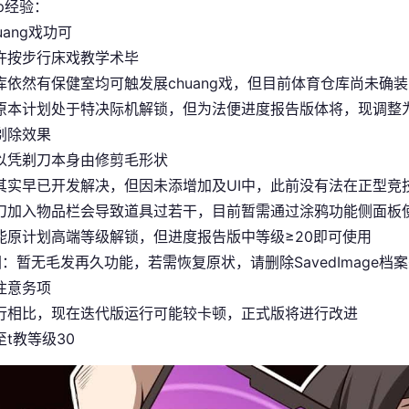
p经验：
uang戏功可
许按步行床戏教学术毕
库依然有保健室均可触发展chuang戏，但目前体育仓库尚未确装
原本计划处于特决际机解锁，但为法便进度报告版体将，现调整为
剃除效果
以凭剃刀本身由修剪毛形状
其实早已开发解决，但因未添增加及UI中，此前没有法在正型竞
刀加入物品栏会导致道具过若干，目前暂需通过涂鸦功能侧面板
能原计划高端等级解锁，但进度报告版中等级≥20即可使用
图
：暂无毛发再久功能，若需恢复原状，请删除SavedImage档
注意务项
行相比，现在迭代版运行可能较卡顿，正式版将进行改进
t教等级30