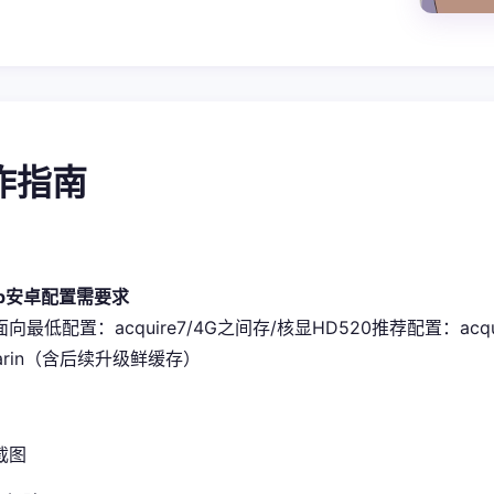
操作指南
pp安卓配置需要求
史面向最低配置​
​：acquire7/4G之间存/核显HD520
​推荐配置​
​：acq
sarin（含后续升级鲜缓存）