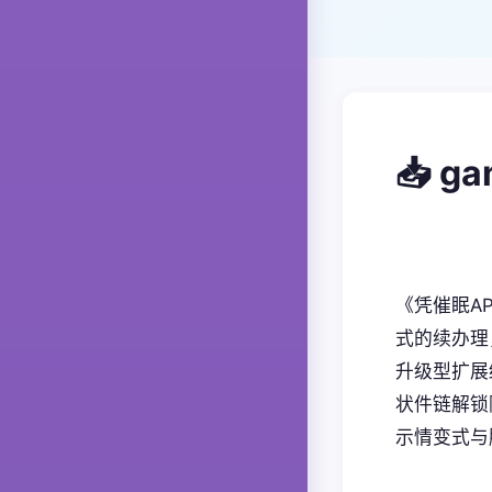
📥 g
《凭催眠A
式的续办理
升级型扩展
状件链解锁隐
示情变式与