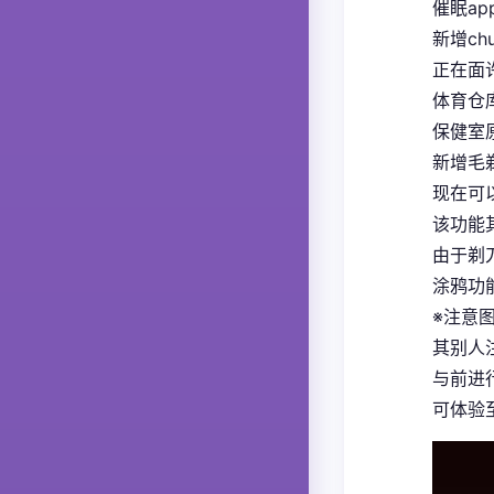
催眠ap
新增ch
正在面
体育仓
保健室
新增毛
现在可
该功能
由于剃
涂鸦功
※注意
其别人
与前进
可体验至