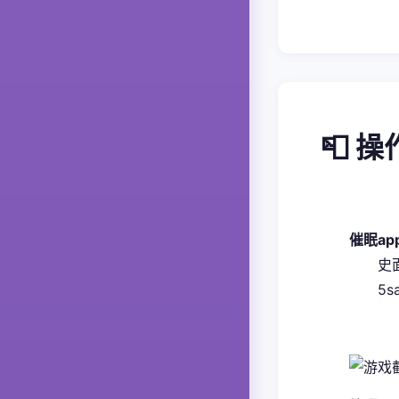
📮 
催眠a
​
5