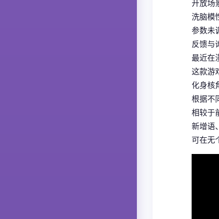
开放场
洗脑模
参数未
反馈与
最近在
这款游
化身核
根据不
相较于
新增语
可在无