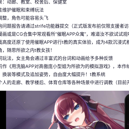
景：动廊、教室、校舍后、保健室
性维护催眠和束缚玩法
调整，角色可能容易头飞
询问题报告请通过strife功能器提交（正式版发布前仅限支援者访
漫画或是CG合集中常观看所“催眠APP众寓”，难道汝不欲试试观
戏高度还原了使用催眠APP进行t教的真实体验，成为4款沉浸
角，随思所欲之内t教女孩！
同玩法，女主角会通过丰富式的台词和动画给予多种反馈
前作《用洗脑APP对高傲庞小型姐为所欲为的模拟游戏》，本作
、换装等模式及追加姿势，自由度大幅提升！t教系统
个人的走廊、教学楼后、体育仓库等各种场景中进行调教（目前