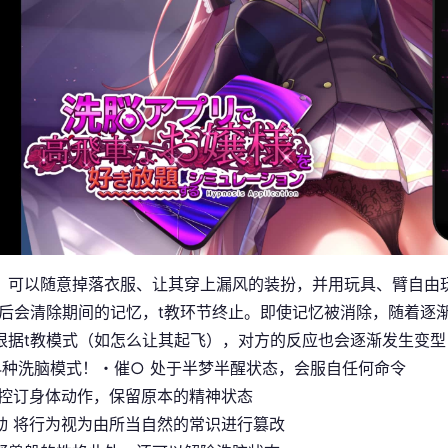
，可以随意掉落衣服、让其穿上漏风的装扮，并用玩具、臂自由
止后会清除期间的记忆，t教环节终止。即使记忆被消除，随着逐
根据t教模式（如怎么让其起飞），对方的反应也会逐渐发生变型
4种洗脑模式！・催○ 处于半梦半醒状态，会服自任何命令
仅控订身体动作，保留原本的精神状态
动 将行为视为由所当自然的常识进行篡改