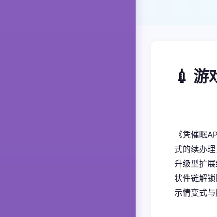
💉 
《凭催眠A
式的续办理
升级型扩展
状件链解锁隐
示情变式与