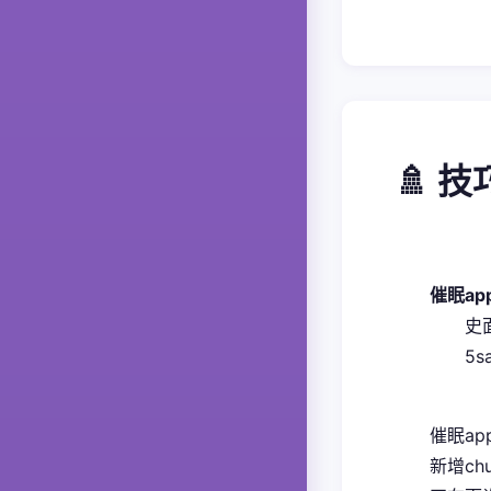
🚿 
催眠a
​
5
催眠ap
新增ch