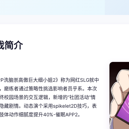
游戏简介
PP洗脑崇高傲巨大细小姐2》称为网红SLG就中
，磨练者通过策略性挑选影响者员乎系。本次
终校园场景的交互逻辑，新增的“社团活动”情
藏剧情。动态演个采用spikelet2D技巧，表
肢体动作细腻度提升40%-催眠APP2。