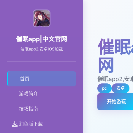
催眠app|中文官网
催眠
催眠app2,安卓IOS加载
网
催眠app2,安
首页
pc
安卓
游戏简介
开始游玩
技巧指南
润色版下载