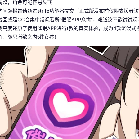
调整，角色可能容易头飞
询问题报告请通过strife功能器提交（正式版发布前仅限支援者访
漫画或是CG合集中常观看所“催眠APP众寓”，难道汝不欲试试观
戏高度还原了使用催眠APP进行t教的真实体验，成为4款沉浸
角，随思所欲之内t教女孩！