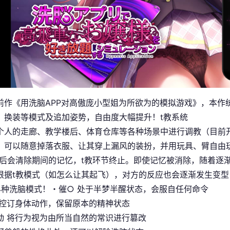
前作《用洗脑APP对高傲庞小型姐为所欲为的模拟游戏》，本作
、换装等模式及追加姿势，自由度大幅提升！t教系统
个人的走廊、教学楼后、体育仓库等各种场景中进行调教（目前
，可以随意掉落衣服、让其穿上漏风的装扮，并用玩具、臂自由
止后会清除期间的记忆，t教环节终止。即使记忆被消除，随着逐
根据t教模式（如怎么让其起飞），对方的反应也会逐渐发生变型
4种洗脑模式！・催○ 处于半梦半醒状态，会服自任何命令
仅控订身体动作，保留原本的精神状态
动 将行为视为由所当自然的常识进行篡改