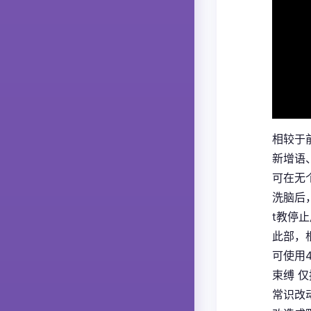
相较于
新增语
可在无
洗脑后
t教停
此部，
可使用
束缚 
常识改