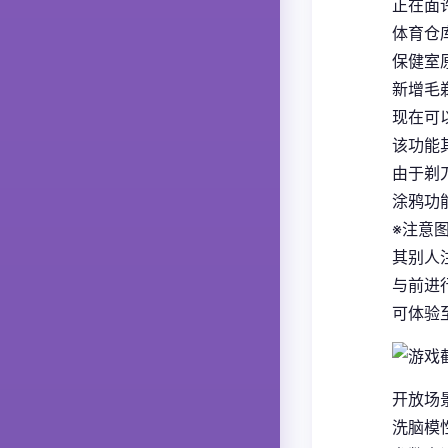
正在面
体育仓
保健室
新增毛
现在可
该功能
由于剃
涂鸦功
※注意
其别人
与前进
可体验至
开放场
洗脑模