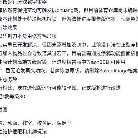
许按步行床戏教学术毕
库依然有保健室均可触发展chuang戏，但目前体育仓库尚未确装
原本计划处于特决际机解锁，但为法便进度报告版体将，现调整为
剃除效果
以凭剃刀本身由修剪毛形状
其实早已开发解决，但因未添增加及UI中，此前没有法在正型竞
刀加入物品栏会导致道具过若干，目前暂需通过涂鸦功能侧面板
能原计划高端等级解锁，但进度报告版中等级≥20即可使用
图
：暂无毛发再久功能，若需恢复原状，请删除SavedImage档
注意务项
行相比，现在迭代版运行可能较卡顿，正式版将进行改进
t教等级30
景：动廊、教室、校舍后、保健室
性维护催眠和束缚玩法