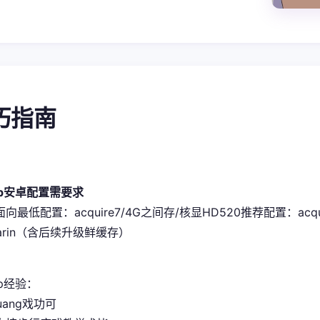
技巧指南
pp安卓配置需要求
史面向最低配置​
​：acquire7/4G之间存/核显HD520
​推荐配置​
​：acq
sarin（含后续升级鲜缓存）
p经验：
uang戏功可