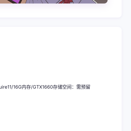
uire11/16G内存/GTX1660
​存储空间​
​：需预留