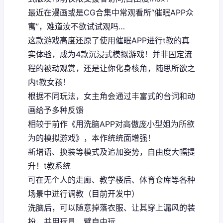
最近在漫画或是CG合集中常观看所“催眠APP众
寓”，难道汝不欲试试观吗…
这款游戏高度还原了使用催眠APP进行t教的真
实体验，成为4款沉浸式模拟游戏！并非固定流
程的被动观赏，还是让你化身核角，随思所欲之
内t教女孩！
根据不同玩法，女主角会通过丰富式的台词和动
画给予多种反馈
相较于前作《用洗脑APP对高傲庞小型姐为所欲
为的模拟游戏》，本作统统面增强！
新增语、换装等模式及追加姿势，自由度大幅提
升！t教系统
可在无个人的走廊、教学楼后、体育仓库等各种
场景中进行调教（目前开发中）
洗脑后，可以随意掉落衣服、让其穿上漏风的装
扮，并用玩具、臂自由玩