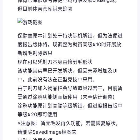
体育仓库依然有保健室均可触发展chuang戏，
但目前体育仓库尚未确装
保健室原本计划处于特决际机解锁，但为法便进
度报告版体将，现调整为就员同级≥10时开展放
新增毛剃除效果
现在可以凭剃刀本身由修剪毛形状
该功能其实早已开发解决，但因未添增加及UI
中，此前没有法在正型竞技中采用。
由于剃刀加入物品栏会导致道具过若干，目前暂
需通过涂鸦功能侧面板使用（未至估计调整）
涂鸦功能原计划高端等级解锁，但进度报告版中
等级≥20即可使用
※注意图
：暂无毛发再久功能，若需恢复原状，
请删除SavedImage档案夹