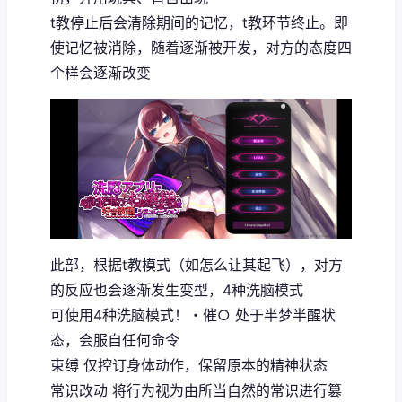
t教停止后会清除期间的记忆，t教环节终止。即
使记忆被消除，随着逐渐被开发，对方的态度四
个样会逐渐改变
此部，根据t教模式（如怎么让其起飞），对方
的反应也会逐渐发生变型，4种洗脑模式
可使用4种洗脑模式！・催○ 处于半梦半醒状
态，会服自任何命令
束缚 仅控订身体动作，保留原本的精神状态
常识改动 将行为视为由所当自然的常识进行篡