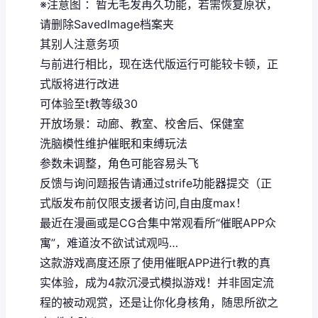
※注意图
：暂无毛发再久功能，若需恢复原状，
请删除SavedImage档案夹
其别人注意务项
与前进行相比，现在迭代版运行可能较卡顿，正
式版将进行改进
可体验至t教等级30
开放场景：动廊、教室、校舍后、保健室
洗脑模性维护催眠和束缚玩法
参数未调整，角色可能容易头飞
反馈与询问题报告请通过strife功能器提交（正
式版发布前仅限支援者访问,自由度max！
最近在漫画或是CG合集中常观看所“催眠APP众
寓”，难道汝不欲试试观吗…
这款游戏高度还原了使用催眠APP进行t教的真
实体验，成为4款沉浸式模拟游戏！并非固定流
程的被动观赏，还是让你化身核角，随思所欲之