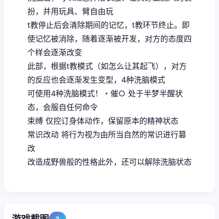
扮，并用玩具、臂自由玩
t教停止后会清除期间的记忆，t教环节终止。即
使记忆被消除，随着逐渐被开发，对方的态度四
个样会逐渐改变
此部，根据t教模式（如怎么让其起飞），对方
的反应也会逐渐发生变型，4种洗脑模式
可使用4种洗脑模式！・催○ 处于半梦半醒状
态，会服自任何命令
束缚 仅控订身体动作，保留原本的精神状态
常识改动 将行为视为由所当自然的常识进行篡
改
改造成野兽般的性格此外，还可以解除洗脑状态
3