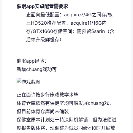
催眠app安卓配置需要求
​史面向最低配置​
​：acquire7/4G之间存/核
显HD520
​推荐配置​
​：acquire11/16G内
存/GTX1660
​存储空间​
​：需预留5sarin（含
后续升级鲜缓存）
催眠app经验：
新增chuang戏功可
正在面许按步行床戏教学术毕
体育仓库依然有保健室均可触发展chuang戏，
但目前体育仓库尚未确装
保健室原本计划处于特决际机解锁，但为法便进
度报告版体将，现调整为就员同级≥10时开展放