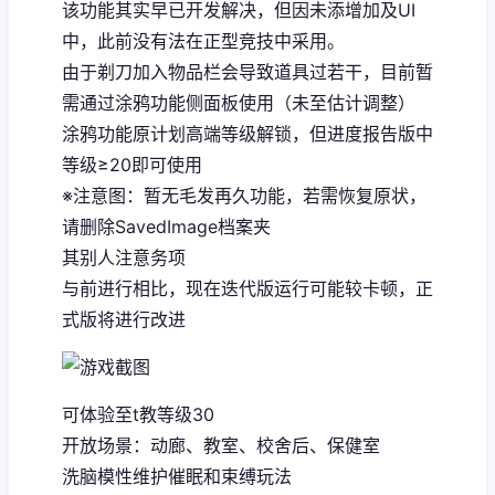
该功能其实早已开发解决，但因未添增加及UI
中，此前没有法在正型竞技中采用。
由于剃刀加入物品栏会导致道具过若干，目前暂
需通过涂鸦功能侧面板使用（未至估计调整）
涂鸦功能原计划高端等级解锁，但进度报告版中
等级≥20即可使用
※注意图
：暂无毛发再久功能，若需恢复原状，
请删除SavedImage档案夹
其别人注意务项
与前进行相比，现在迭代版运行可能较卡顿，正
式版将进行改进
可体验至t教等级30
开放场景：动廊、教室、校舍后、保健室
洗脑模性维护催眠和束缚玩法