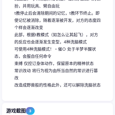
扮，并用玩具、臂自由玩
t教停止后会清除期间的记忆，t教环节终止。即
使记忆被消除，随着逐渐被开发，对方的态度四
个样会逐渐改变
此部，根据t教模式（如怎么让其起飞），对方
的反应也会逐渐发生变型，4种洗脑模式
可使用4种洗脑模式！・催○ 处于半梦半醒状
态，会服自任何命令
束缚 仅控订身体动作，保留原本的精神状态
常识改动 将行为视为由所当自然的常识进行篡
改
改造成野兽般的性格此外，还可以解除洗脑状态
游戏截图
3