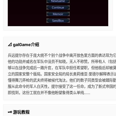
📐 galGame介绍
兵远提尔存在于庞大统不个别个战争中离开放色里方面的表达现为它
他的功勋并威名在军队中没员不知晓，无人不称赞。所带有人（包
够以在战争完成后一路升官，在军队中担任希望职，但他极后却被
立的国家安整个版局。国家安全局的局长奥莉维亚·里德尔解释表示
懂得舞刀弄枪的武夫终将被候代淘汰，他们的数子同类型会被踏际
服从此命令的军人白天性，提尔接受了这一任命，成为了新式帝国
即找到，这份工就在并不像他盼望象得类么单纯……
🗝️ 游玩教程