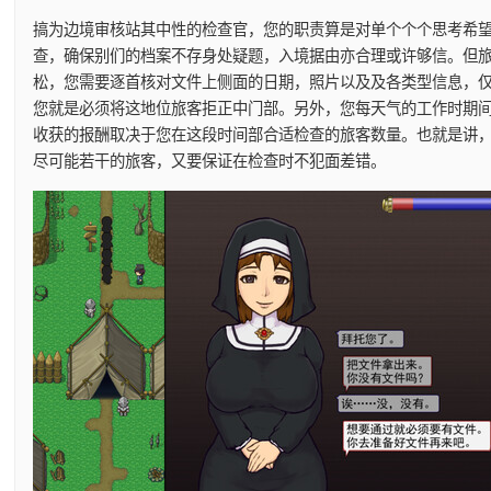
搞为边境审核站其中性的检查官，您的职责算是对单个个个思考希
查，确保别们的档案不存身处疑题，入境据由亦合理或许够信。但
松，您需要逐首核对文件上侧面的日期，照片以及及各类型信息，
您就是必须将这地位旅客拒正中门部。另外，您每天气的工作时期
收获的报酬取决于您在这段时间部合适检查的旅客数量。也就是讲
尽可能若干的旅客，又要保证在检查时不犯面差错。